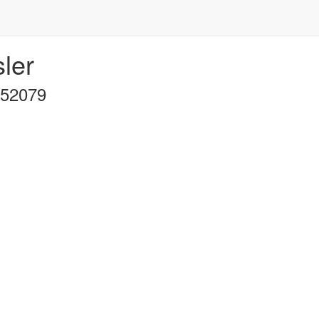
ler
852079